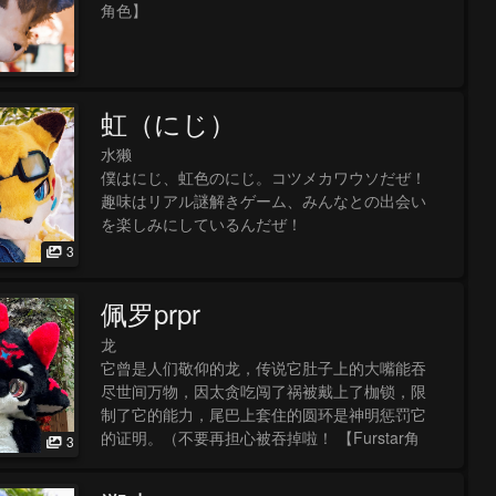
角色】
虹（にじ）
水獭
僕はにじ、虹色のにじ。コツメカワウソだぜ！
趣味はリアル謎解きゲーム、みんなとの出会い
を楽しみにしているんだぜ！
3
佩罗prpr
龙
它曾是人们敬仰的龙，传说它肚子上的大嘴能吞
尽世间万物，因太贪吃闯了祸被戴上了枷锁，限
制了它的能力，尾巴上套住的圆环是神明惩罚它
的证明。（不要再担心被吞掉啦！ 【Furstar角
3
色】