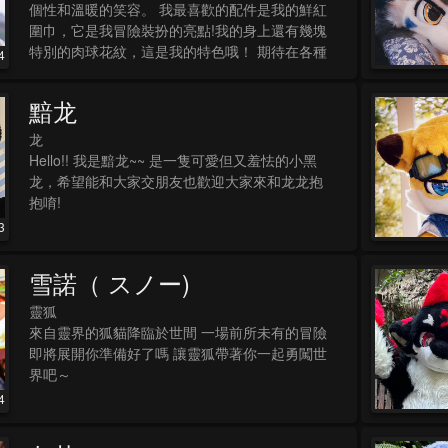
個性和溫暖的笑容。 我最喜歡的配件是我的鮮紅
圍巾，它是我冒險裝扮的亮點!我的身上還有幾塊
特別的肉球花紋，這是我的特色哦！ 期待在各種
4
旅程中遇到新朋友，一起分享快樂和奇妙的冒
險。希望我們能很快見面！ 【Furstar角色】
黯龙
龙
Hello!! 我是黯龙~~ 是一隻可愛但又羞怯的小黑
龙，希望能和大家交朋友也歡迎大家來和龙龙抱
抱唷!
3
雪諾（ スノー)
靈狐
來自靈界的狐貓降臨於世間 一場前所未有的冒險
即將展開你準備好了嗎 讓靈狐帶著你一起勇闖世
界吧～
4