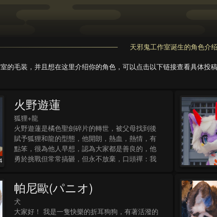
天邪鬼工作室诞生的角色介
作室的毛装，并且想在这里介绍你的角色，可以点击以下链接查看具体投
火野遊蓮
狐狸+龍
火野遊蓮是橘色聖劍碎片的轉世，被父母找到後
賦予狐狸和龍的型態，他開朗，熱血，熱情，有
點笨，很為他人早想，認為大家都是善良的，他
勇於挑戰但常常搞砸，但永不放棄，口頭禪：我
4
熱血沸騰了！火野遊蓮能從身體橘色部分放出火
焰-命運之炎，需要靠手環來控制，他雖然有翅
帕尼歐(パニオ)
膀但因左翼較小無法飛行。
犬
大家好！ 我是一隻快樂的折耳狗狗，有著活潑的