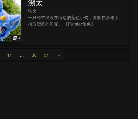
溯太
狛犬
一只经常出没在海边的蓝色小勾，喜欢在沙滩上
拾取漂亮的贝壳。 【Furstar角色】
4
11
...
30
31
»