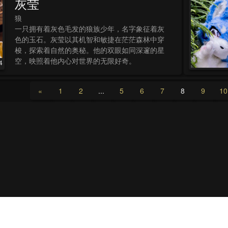
灰莹
狼
一只拥有着灰色毛发的狼族少年，名字象征着灰
色的玉石。灰莹以其机智和敏捷在茫茫森林中穿
梭，探索着自然的奥秘。他的双眼如同深邃的星
空，映照着他内心对世界的无限好奇。
4
【Furstar角色】
«
1
2
...
5
6
7
8
9
10