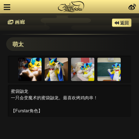
画廊
返回
萌太
蜜袋鼬龙
一只会变魔术的蜜袋鼬龙。最喜欢烤鸡肉串！
【Furstar角色】